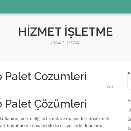
HIZMET İŞLETME
HIZMET İŞLETME
 Palet Cozumleri
A
0
 Palet Çözümleri
F
L
 kullanımı, verimliliği artırmak ve maliyetleri düşürmek
S
dart boyutları ve dayanıklılıkları sayesinde depolama
T