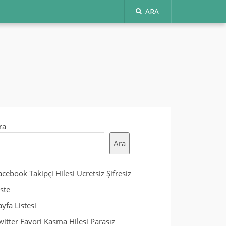
ARA
ra
Ara
acebook Takipçi Hilesi Ücretsiz Şifresiz
iste
ayfa Listesi
witter Favori Kasma Hilesi Parasız