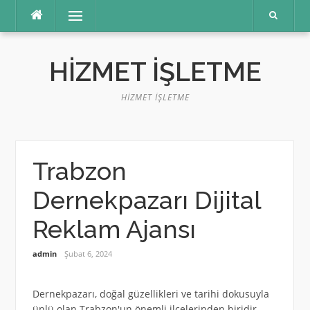
İçeriğe
Menü
atla
HIZMET İŞLETME
HIZMET İŞLETME
Trabzon
Dernekpazarı Dijital
Reklam Ajansı
admin
Şubat 6, 2024
Dernekpazarı, doğal güzellikleri ve tarihi dokusuyla
ünlü olan Trabzon'un önemli ilçelerinden biridir.