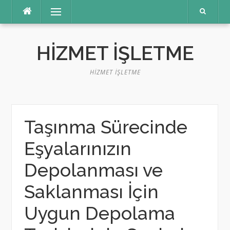
İçeriğe
Menü
atla
HIZMET İŞLETME
HIZMET İŞLETME
Taşınma Sürecinde
Eşyalarınızın
Depolanması ve
Saklanması İçin
Uygun Depolama