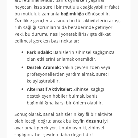
ardı edilmemelidir. Bahis oynarken yaşanan
heyecan, kısa süreli bir mutluluk sağlayabilir; fakat
bu mutluluk, zamanla
bağımlılığa
dönüşebilir.
Özellikle gençler arasında bu tür aktivitelerin artışı,
ruh sağlığı sorunlarını da beraberinde getiriyor.
Peki, bu durumu nasıl yönetebiliriz? İşte dikkat
edilmesi gereken bazı noktalar:
Farkındalık:
Bahislerin zihinsel sağlığınıza
olan etkilerini anlamak önemlidir.
Destek Aramak:
Yakın çevrenizden veya
profesyonellerden yardım almak, süreci
kolaylaştırabilir.
Alternatif Aktiviteler:
Zihinsel sağlığı
destekleyen hobiler bulmak, bahis
bağımlılığına karşı bir önlem olabilir.
Sonuç olarak, sanal bahislerin keyifli bir aktivite
olabileceği doğru; ancak bu keyfin
dozunu
iyi
ayarlamak gerekiyor. Unutmayın ki, zihinsel
sağlığınız her şeyden daha değerlidir!