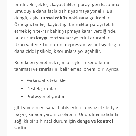
biridir. Birçok kişi, kaybettikleri parayı geri kazanma
umuduyla daha fazla bahis yapmaya yönelir. Bu
döngü, kişiyi
ruhsal çöküş
noktasına getirebilir.
Örneğin, bir kişi kaybettiği bir miktar parayı telafi
etmek için tekrar bahis yapmaya karar verdiğinde,
bu durum
kaygı
ve
stres
seviyelerini artırabilir.
Uzun vadede, bu durum depresyon ve anksiyete gibi
daha ciddi psikolojik sorunlara yol açabilir.
Bu etkileri yönetmek için, bireylerin kendilerini
tanıması ve sınırlarını belirlemesi önemlidir. Ayrıca,
Farkındalık teknikleri
Destek grupları
Profesyonel yardım
gibi yöntemler, sanal bahislerin olumsuz etkileriyle
başa çıkmada yardımcı olabilir. Unutulmamalıdır ki,
sağlıklı bir zihinsel durum için
denge ve kontrol
şarttır.