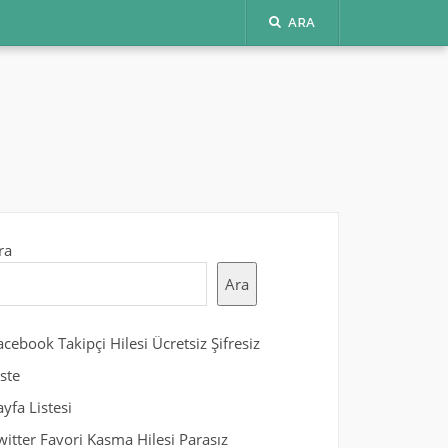
ARA
ra
Ara
acebook Takipçi Hilesi Ücretsiz Şifresiz
iste
ayfa Listesi
witter Favori Kasma Hilesi Parasız