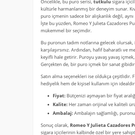
Öncelikle, bu puro serisi,
tutkulu
sigara içici
kültürle harmanlanmış bir deneyim sunar. Kıvrı
puro içmenin sadece bir alışkanlık değil, ay
İşte bu yüzden, Romeo Y Julieta Cazadores Pu
mükemmel bir seçimdir.
Bu puronun tadım notlarına gelecek olursak, 
karşılaşırsınız. Ardından, hafif baharatlı ve 
keyifli hale getirir. Puroyu yavaş yavaş içmek,
Gerçekten de, bir puro içmek bir sanat gibidir.
Satın alma seçenekleri ise oldukça çeşitlidir
hediyelik hem de kişisel kullanım için idealdi
Fiyat:
Bütçenizi aşmayan bir fiyat aralı
Kalite:
Her zaman orijinal ve kaliteli ürü
Ambalaj:
Ambalajın sağlamlığı, puronun 
Sonuç olarak,
Romeo Y Julieta Cazadores P
sigara içicilerinin kalbinde özel bir yere sahi