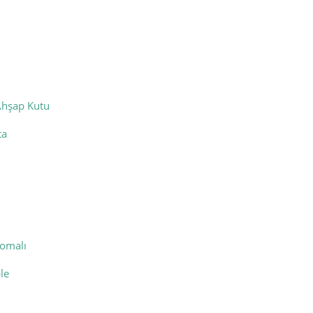
Ahşap Kutu
ta
romalı
le