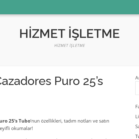
HIZMET İŞLETME
HIZMET İŞLETME
azadores Puro 25’s
A
F
L
uro 25’s Tubo
‘nun özellikleri, tadım notları ve satın
S
eyifli okumalar!
T