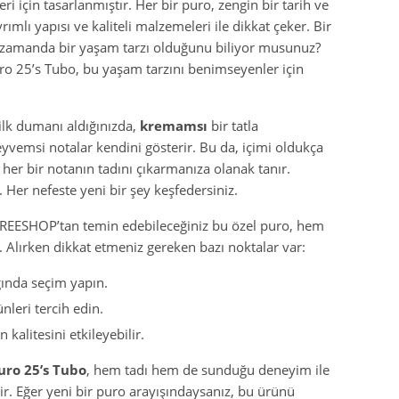
leri için tasarlanmıştır. Her bir puro, zengin bir tarih ve
mlı yapısı ve kaliteli malzemeleri ile dikkat çeker. Bir
nı zamanda bir yaşam tarzı olduğunu biliyor musunuz?
ro 25’s Tubo, bu yaşam tarzını benimseyenler için
ilk dumanı aldığınızda,
kremamsı
bir tatla
meyvemsi notalar kendini gösterir. Bu da, içimi oldukça
 her bir notanın tadını çıkarmanıza olanak tanır.
 Her nefeste yeni bir şey keşfedersiniz.
. FREESHOP’tan temin edebileceğiniz bu özel puro, hem
r. Alırken dikkat etmeniz gereken bazı noktalar var:
ğında seçim yapın.
nleri tercih edin.
kalitesini etkileyebilir.
uro 25’s Tubo
, hem tadı hem de sunduğu deneyim ile
ptir. Eğer yeni bir puro arayışındaysanız, bu ürünü