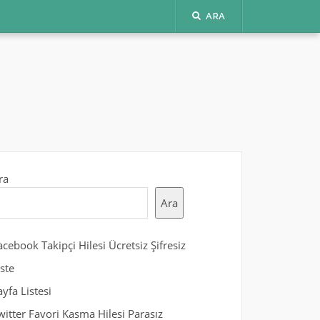
ARA
ra
Ara
acebook Takipçi Hilesi Ücretsiz Şifresiz
iste
ayfa Listesi
witter Favori Kasma Hilesi Parasız