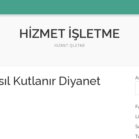
HIZMET İŞLETME
HIZMET İŞLETME
ıl Kutlanır Diyanet
A
F
L
S
T