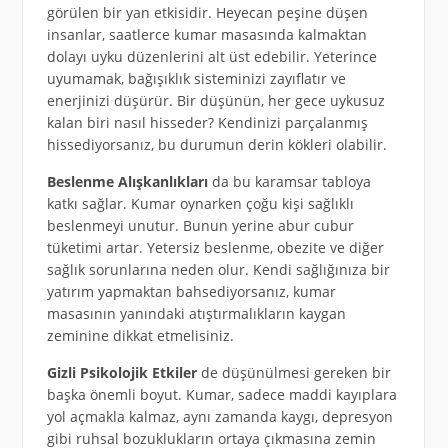
görülen bir yan etkisidir. Heyecan peşine düşen
insanlar, saatlerce kumar masasında kalmaktan
dolayı uyku düzenlerini alt üst edebilir. Yeterince
uyumamak, bağışıklık sisteminizi zayıflatır ve
enerjinizi düşürür. Bir düşünün, her gece uykusuz
kalan biri nasıl hisseder? Kendinizi parçalanmış
hissediyorsanız, bu durumun derin kökleri olabilir.
Beslenme Alışkanlıkları
da bu karamsar tabloya
katkı sağlar. Kumar oynarken çoğu kişi sağlıklı
beslenmeyi unutur. Bunun yerine abur cubur
tüketimi artar. Yetersiz beslenme, obezite ve diğer
sağlık sorunlarına neden olur. Kendi sağlığınıza bir
yatırım yapmaktan bahsediyorsanız, kumar
masasının yanındaki atıştırmalıkların kaygan
zeminine dikkat etmelisiniz.
Gizli Psikolojik Etkiler
de düşünülmesi gereken bir
başka önemli boyut. Kumar, sadece maddi kayıplara
yol açmakla kalmaz, aynı zamanda kaygı, depresyon
gibi ruhsal bozuklukların ortaya çıkmasına zemin