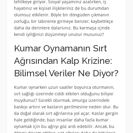
tehlikeye giriyor. Sosyal yaşamınız azalırken, iş
hayatınız ve kişisel ilişkileriniz de bu durumdan
olumsuz etkilenir. Böyle bir döngüden çıkmanın
zorluğu, bir labirente girmeye benzer; kaybettikçe
daha da derinlere dalarsınız. Bu karmaşa içinde
kendi iyiliğinizi düşünmeyi unutur musunuz?
Kumar Oynamanın Sırt
Ağrısından Kalp Krizine:
Bilimsel Veriler Ne Diyor?
Kumar oynarken uzun saatler boyunca oturmanın,
sırt sağlığı üzerinde ciddi etkileri olduğunu biliyor
muydunuz? Sürekli oturmak, omurga üzerindeki
baskıyı artırır ve kasların gerilmesine neden olur. Bu
da doğal olarak sırt ağrılarına yol açar. Kaslar gergin
hale geldiğinde, bazı insanlar daha fazla kumar
oynamak için bu ağrıyı göz ardı edebilir. Ancak, bu
döngü devam ettikçe, sırt ağrıları daha da kötüleşir.