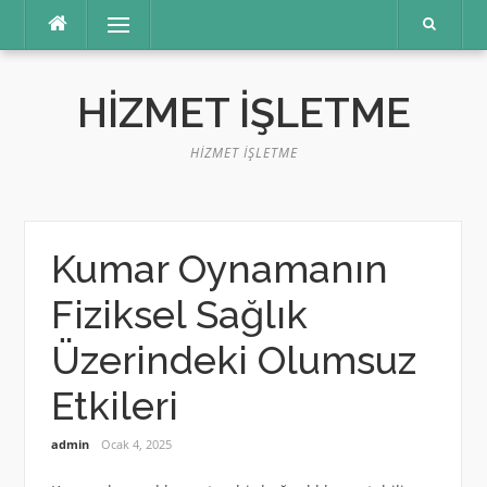
İçeriğe
Menü
atla
HIZMET İŞLETME
HIZMET İŞLETME
Kumar Oynamanın
Fiziksel Sağlık
Üzerindeki Olumsuz
Etkileri
admin
Ocak 4, 2025