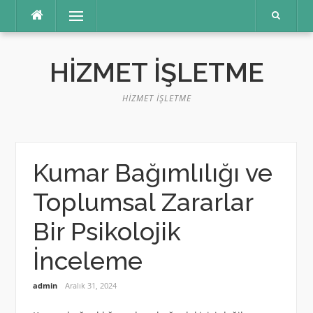
İçeriğe
Menü
atla
HIZMET İŞLETME
HIZMET İŞLETME
Kumar Bağımlılığı ve
Toplumsal Zararlar
Bir Psikolojik
İnceleme
admin
Aralık 31, 2024