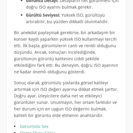
Görüntü Detayı:
Detayların net görünmesi için
doğru ISO ayarını bulmak gerekir.
Gürültü Seviyesi:
Yüksek ISO, gürültüyü
artırabilir, bu yüzden dikkatli olunmalıdır.
Bir anekdot paylaşmak gerekirse, bir arkadaşım bir
konser kaydı yaparken yüksek ISO kullanmayı tercih
etti. İlk başta, görüntülerin canlı ve renkli olduğunu
düşündü. Ancak, sonuçları incelediğinde,
gürültünün görüntü kalitesini ciddi şekilde
etkilediğini fark etti. Bu deneyim, doğru ISO ayarının
ne kadar önemli olduğunu gösterdi.
Sonuç olarak, görüntülü şovlarda görsel kaliteyi
artırmak için ISO değeri ayarına dikkat etmek şarttır.
Doğru ayar, izleyicilere daha net ve etkileyici
görüntüler sunar. Unutmayın, her ortam farklıdır ve
her durum için en uygun ISO değerini bulmak,
kaliteli bir görüntü elde etmenin anahtarıdır.
Görüntülü Sex
Skype Show Sitesi