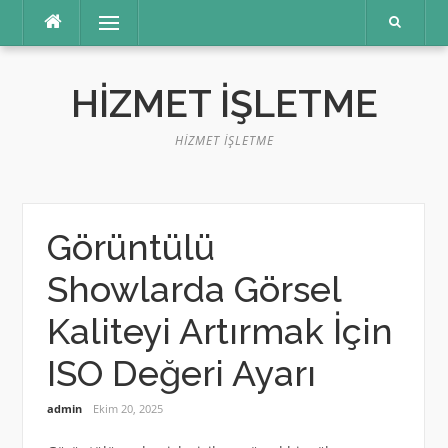
İçeriğe
Menü
atla
HIZMET İŞLETME
HIZMET İŞLETME
Görüntülü
Showlarda Görsel
Kaliteyi Artırmak İçin
ISO Değeri Ayarı
admin
Ekim 20, 2025