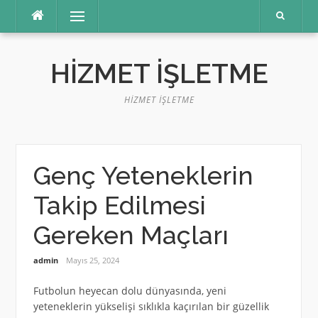
İçeriğe
Menü
atla
HIZMET İŞLETME
HIZMET İŞLETME
Genç Yeteneklerin
Takip Edilmesi
Gereken Maçları
admin
Mayıs 25, 2024
Futbolun heyecan dolu dünyasında, yeni
yeteneklerin yükselişi sıklıkla kaçırılan bir güzellik