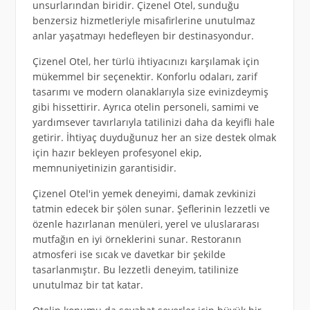
unsurlarından biridir. Çizenel Otel, sunduğu
benzersiz hizmetleriyle misafirlerine unutulmaz
anlar yaşatmayı hedefleyen bir destinasyondur.
Çizenel Otel, her türlü ihtiyacınızı karşılamak için
mükemmel bir seçenektir. Konforlu odaları, zarif
tasarımı ve modern olanaklarıyla size evinizdeymiş
gibi hissettirir. Ayrıca otelin personeli, samimi ve
yardımsever tavırlarıyla tatilinizi daha da keyifli hale
getirir. İhtiyaç duyduğunuz her an size destek olmak
için hazır bekleyen profesyonel ekip,
memnuniyetinizin garantisidir.
Çizenel Otel'in yemek deneyimi, damak zevkinizi
tatmin edecek bir şölen sunar. Şeflerinin lezzetli ve
özenle hazırlanan menüleri, yerel ve uluslararası
mutfağın en iyi örneklerini sunar. Restoranın
atmosferi ise sıcak ve davetkar bir şekilde
tasarlanmıştır. Bu lezzetli deneyim, tatilinize
unutulmaz bir tat katar.