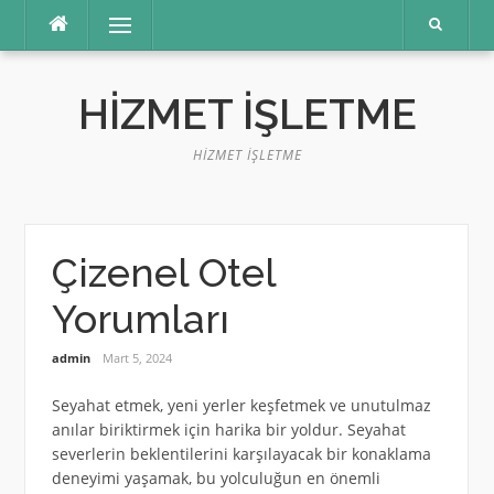
İçeriğe
Menü
atla
HIZMET İŞLETME
HIZMET İŞLETME
Çizenel Otel
Yorumları
admin
Mart 5, 2024
Seyahat etmek, yeni yerler keşfetmek ve unutulmaz
anılar biriktirmek için harika bir yoldur. Seyahat
severlerin beklentilerini karşılayacak bir konaklama
deneyimi yaşamak, bu yolculuğun en önemli