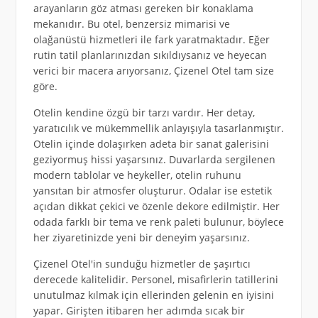
arayanların göz atması gereken bir konaklama
mekanıdır. Bu otel, benzersiz mimarisi ve
olağanüstü hizmetleri ile fark yaratmaktadır. Eğer
rutin tatil planlarınızdan sıkıldıysanız ve heyecan
verici bir macera arıyorsanız, Çizenel Otel tam size
göre.
Otelin kendine özgü bir tarzı vardır. Her detay,
yaratıcılık ve mükemmellik anlayışıyla tasarlanmıştır.
Otelin içinde dolaşırken adeta bir sanat galerisini
geziyormuş hissi yaşarsınız. Duvarlarda sergilenen
modern tablolar ve heykeller, otelin ruhunu
yansıtan bir atmosfer oluşturur. Odalar ise estetik
açıdan dikkat çekici ve özenle dekore edilmiştir. Her
odada farklı bir tema ve renk paleti bulunur, böylece
her ziyaretinizde yeni bir deneyim yaşarsınız.
Çizenel Otel'in sunduğu hizmetler de şaşırtıcı
derecede kalitelidir. Personel, misafirlerin tatillerini
unutulmaz kılmak için ellerinden gelenin en iyisini
yapar. Girişten itibaren her adımda sıcak bir