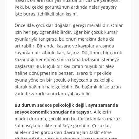
havası, onların dünyasında da bir cazibe yaratıyor.
Peki, bu çekici görüntünün ardında neler yatıyor?
İşte burası tehlikeli olan kısım.
Öncelikle, çocuklar doğaları gereği meraklıdır. Onlar
için her şey öğrenilebilirdir. Eğer bir çocuk kumar
oyunlarıyla tanışırsa, bu onun merakını daha da
artırabilir. Bir anda, kazanç ve kayıplar arasında
kaybolan bir zihinle karşılaşırız. Düşünün, bir çocuk
kazandığı her elden sonra daha fazlasını istemeye
başlarsa? Bu, küçük bir kıvılcımın büyük bir alev
haline dönüşmesine benzer. Israrcı bir şekilde
oyuna yönelen bir çocuk, o heyecanla psikolojik
olarak bağımlı hale gelebilir. Bu bağımlılık ise uzun
vadede zararlı sonuçlara yol açabilir.
Bu durum sadece psikolojik değil, aynı zamanda
sosyoekonomik sonuçlar da taşıyor.
Ailelerin
maddi durumu, çocukların bu tür ortamlara maruz
kalmasıyla birlikte tehlikeye girebilir. Çocuklar,
ailelerinden gördükleri davranışları taklit etme