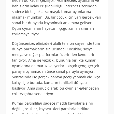
neden bu kadar çekiliyor? Asıl mesele, oyunların ve
bahislerin kolay erişilebilirliği. İnternet üzerinden,
sadece birkaç tıkla karmaşık kumar oyunlarına
ulaşmak mümkün. Bu, bir çocuk için yarı gerçek, yarı
sanal bir dünyada kaybolmak anlamına geliyor.
Oyun oynamanın heyecanı, çoğu zaman sınırları
zorlamaya itiyor.
Düşünsenize, elinizdeki akıllı telefon sayesinde tüm
dünya parmaklarınızın ucunda! Çocuklar, sosyal
medya ve diğer platformlar üzerinden kendilerini
tanıtıyor. Ama ne yazık ki, bununla birlikte kumar
oyunlarına da maruz kalıyorlar. Birçok genç, gerçek
parayla oynamadan önce sanal parayla oynuyor.
Sonrasında ise gerçek paraya geçiş yapmak oldukça
kolay. İşte burada, kumarın tehlikeli dünyası
başlıyor. Ama sonuç olarak, bu oyunlar eğlenceden
çok tezgahta sona eriyor.
Kumar bağımlılığı sadece maddi kayıplarla sınırlı
değil. Çocuklar, kaybettikleri paralarla birlikte