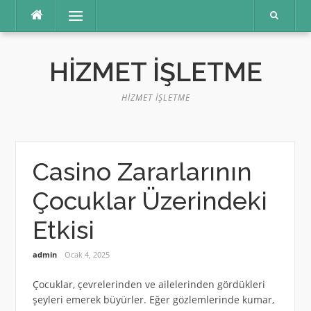
İçeriğe
Menü
atla
HIZMET İŞLETME
HIZMET İŞLETME
Casino Zararlarının
Çocuklar Üzerindeki
Etkisi
admin
Ocak 4, 2025
Çocuklar, çevrelerinden ve ailelerinden gördükleri
şeyleri emerek büyürler. Eğer gözlemlerinde kumar,