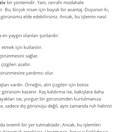
ziv
bir yöntemdir. Yani, cerrahi müdahale
lir. Bu, birçok insan için büyük bir avantaj. Düşünün ki,
iz görünümü elde edebilirsiniz. Ancak, bu işlemin nasıl
 en yaygın olanları şunlardır:
 etmek için kullanılır.
görünmesini sağlar.
izgileri azaltır.
görünmesine yardımcı olur.
ları vardır. Örneğin, alın çizgileri için botox
 görünüm kazanır. Kaş kaldırma ise, bakışlara daha
az ayakları ise, yorgun bir görünümden kurtulmanıza
me, sadece dış görünüşü değil, aynı zamanda ruh halinizi
da önemli bir yer tutmaktadır. Ancak, bu işlemleri
danışmak gerekiyor. Unutmayın, her yüz farklıdır ve