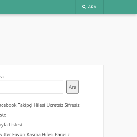
ARA
ra
Ara
acebook Takipçi Hilesi Ücretsiz Şifresiz
iste
ayfa Listesi
witter Favori Kasma Hilesi Parasız