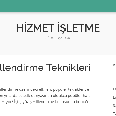
HIZMET İŞLETME
HIZMET İŞLETME
illendirme Teknikleri
A
F
lendirme üzerindeki etkileri, popüler teknikler ve
son yıllarda estetik dünyasında oldukça popüler hale
L
çekiyor? İşte, yüz şekillendirme konusunda botox’un
S
T