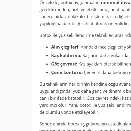
Öncelikle, botox uygulamaları
minimal inva
gerektirmeden, hızlı ve etkili sonuçlar alınabi
sadece birkaç dakikalık bir işlemle, istediğin
yapıldığına dair bilgi sahibi olmak önemlidir.
Botox ile yüz şekillendirme teknikleri arasında
Alın çizgileri:
Alındaki ince çizgileri yok
Kaş kaldırma:
Kaşların daha yukarıda 
Göz çevresi:
Kaz ayakları olarak bilinen ç
Çene kontürü:
Çenenin daha belirgin 
Bu tekniklerin her birinin kendine özgü avantaj
uygulandığında, yüz daha genç ve dinamik bir
canlı bir ifade katabilir. Göz çevresindeki k
yardımcı olur. Yani, botox ile yüz şekillendir
de olumlu yönde etkileyebilir.
Sonuç olarak, botox uygulamaları estetik alan
yaptırmadan önce mutlaka uzman bir doktora 