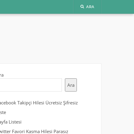
ARA
ra
Ara
acebook Takipçi Hilesi Ücretsiz Şifresiz
iste
ayfa Listesi
witter Favori Kasma Hilesi Parasız