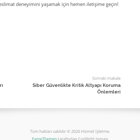
ı teslimat deneyimini yaşamak için hemen iletişime geçin!
Sonraki makale
rı
Siber Güvenlikte Kritik Altyapı Koruma
Önlemleri
Tüm hakları saklıdır © 2026 Hizmet İşletme.
FameThemes
tarafından Codilight teması