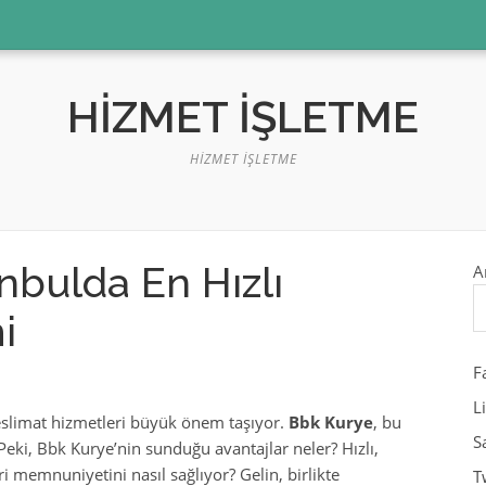
HIZMET İŞLETME
HIZMET İŞLETME
nbulda En Hızlı
A
i
F
L
 teslimat hizmetleri büyük önem taşıyor.
Bbk Kurye
, bu
S
 Peki, Bbk Kurye’nin sunduğu avantajlar neler? Hızlı,
eri memnuniyetini nasıl sağlıyor? Gelin, birlikte
T