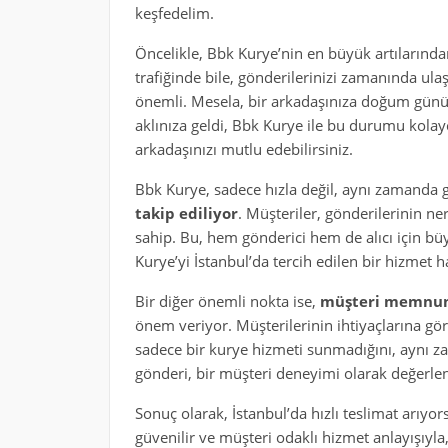
keşfedelim.
Öncelikle, Bbk Kurye’nin en büyük artılarında
trafiğinde bile, gönderilerinizi zamanında ulaş
önemli. Mesela, bir arkadaşınıza doğum günü
aklınıza geldi, Bbk Kurye ile bu durumu kolayca
arkadaşınızı mutlu edebilirsiniz.
Bbk Kurye, sadece hızla değil, aynı zamanda g
takip ediliyor
. Müşteriler, gönderilerinin n
sahip. Bu, hem gönderici hem de alıcı için büy
Kurye’yi İstanbul’da tercih edilen bir hizmet ha
Bir diğer önemli nokta ise,
müşteri memnun
önem veriyor. Müşterilerinin ihtiyaçlarına göre
sadece bir kurye hizmeti sunmadığını, aynı z
gönderi, bir müşteri deneyimi olarak değerlend
Sonuç olarak, İstanbul’da hızlı teslimat arıyors
güvenilir ve müşteri odaklı hizmet anlayışıyla,